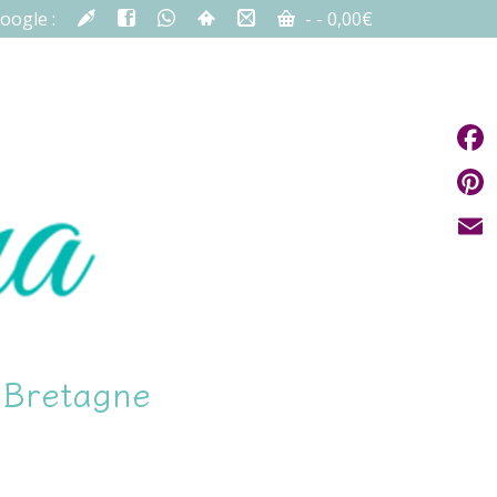
oogle :
-
-
0,00
€
Fac
Pint
Emai
n Bretagne