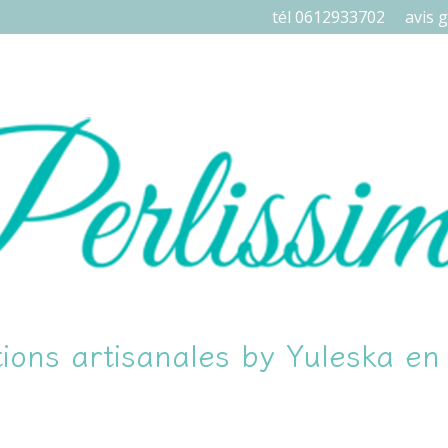
tél 0612933702
avis g
ions artisanales by Yuleska e