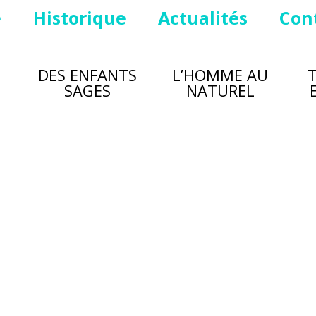
e
Historique
Actualités
Con
DES ENFANTS
L’HOMME AU
SAGES
NATUREL
Saint Malo et les marchés de
Bretagne en Juillet
de
perlissimadeBretagne
|
Posté dans :
Sur les marchés de Bretagne
|
En juillet , de Saint malo à Dinard les touristes n
ont fait le plaisir d’essayer et d’adopter nos créa