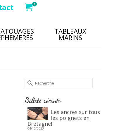
0
tact
TATOUAGES
TABLEAUX
EPHEMERES
MARINS
Rechercher :
20
Billets récents
SEP 2019
Les ancres sur tous
0
les poignets en
Bretagne!
ous
04/12/2023
tions