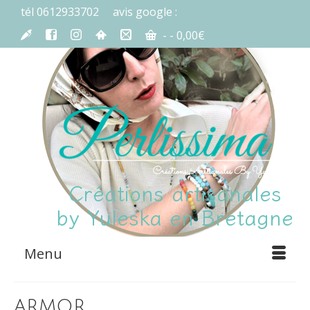
tél 0612933702
avis google :
-
-
0,00
€
Créations artisanales
by Yuleska en Bretagne
Menu
armor