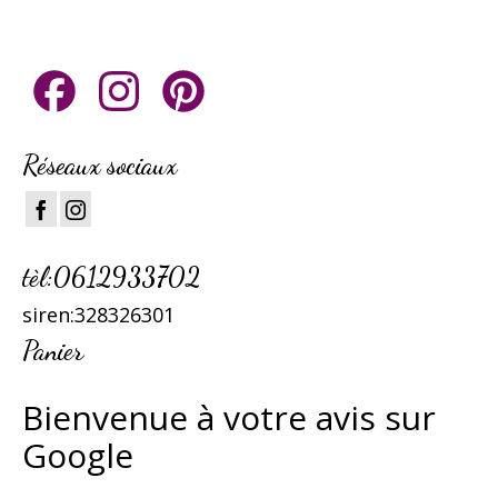
Facebook
Instagram
Pinterest
Réseaux sociaux
tèl:0612933702
siren:328326301
Panier
B
ienvenue à votre avis sur
Google