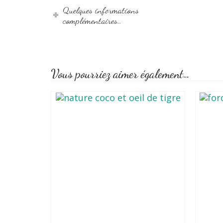
Quelques informations
complémentaires..
Vous pourriez aimer également…