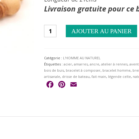
Livraison gratuite pour ce 
quantité
AJOUTER AU PANIER
de
Turquoise
et
coconuts
pour
Catégorie :
L'HOMME AU NATUREL
Bracelet
Étiquettes :
acier
,
amarres
,
ancre
,
atelier à rennes
,
avent
nature
bois de buis
,
bracelet à composer
,
bracelet homme
,
bre
artisanale
,
drisse de bateau
,
fait main
,
légende celte
,
nat
Facebook
Pinterest
Email