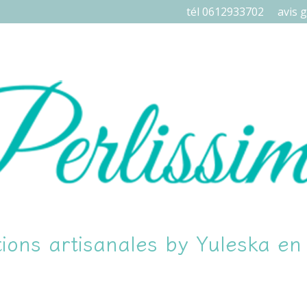
tél 0612933702
avis g
ions artisanales by Yuleska e