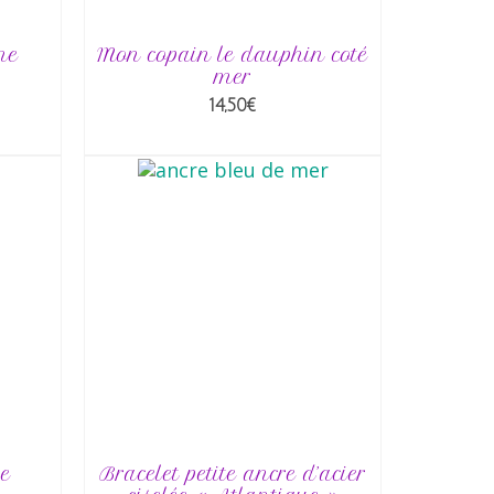
ne
Mon copain le dauphin coté
mer
14,50
€
R
AJOUTER AU PANIER
ge
Bracelet petite ancre d’acier