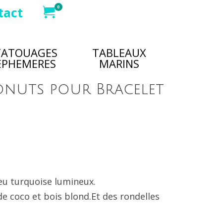
0
tact
TATOUAGES
TABLEAUX
EPHEMERES
MARINS
onuts pour Bracelet
eu turquoise lumineux.
e coco et bois blond.Et des rondelles