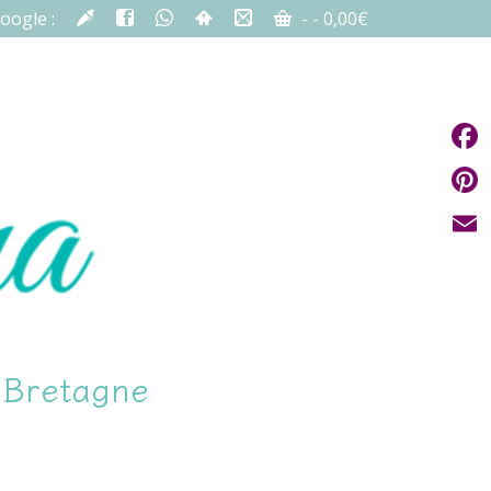
oogle :
-
-
0,00
€
Fac
Pint
Emai
n Bretagne