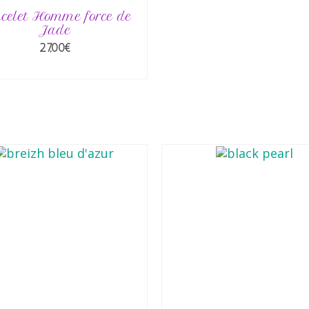
celet Homme force de
Jade
27,00
€
AJOUTER AU PANIER