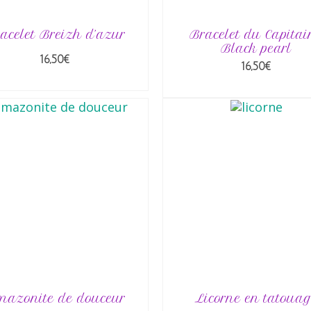
acelet Breizh d’azur
Bracelet du Capitai
Black pearl
16,50
€
16,50
€
AJOUTER AU PANIER
AJOUTER AU PANIE
azonite de douceur
Licorne en tatoua