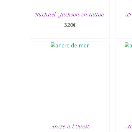
Michael Jackson en tattoo
Br
3,20
€
AJOUTER AU PANIER
Ancre à l’Ouest
Am