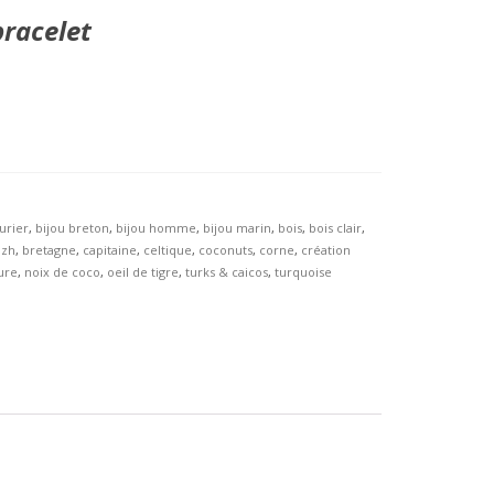
bracelet
urier
,
bijou breton
,
bijou homme
,
bijou marin
,
bois
,
bois clair
,
izh
,
bretagne
,
capitaine
,
celtique
,
coconuts
,
corne
,
création
ure
,
noix de coco
,
oeil de tigre
,
turks & caicos
,
turquoise