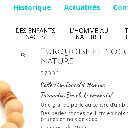
e
Historique
Actualités
Con
DES ENFANTS
L’HOMME AU
SAGES
NATUREL
Turquoise et coc
nature
27,00
€
Collection bracelet Homme
Turquoise Beach & coconuts!
Une grande perle au centre d’un bl
Des perles rondes de 1 cm en noix d
brunes en noix de coco
Longueur de 21cms