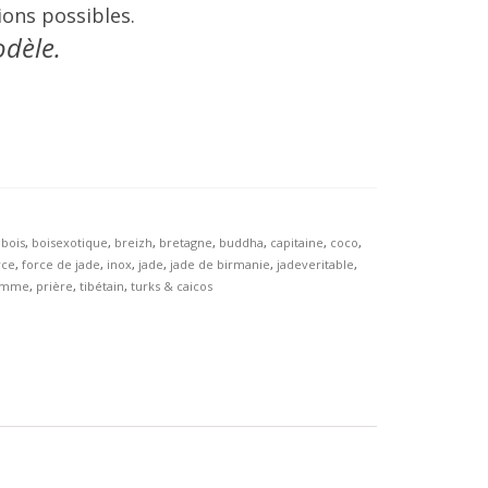
ons possibles.
odèle.
,
bois
,
boisexotique
,
breizh
,
bretagne
,
buddha
,
capitaine
,
coco
,
rce
,
force de jade
,
inox
,
jade
,
jade de birmanie
,
jadeveritable
,
omme
,
prière
,
tibétain
,
turks & caicos