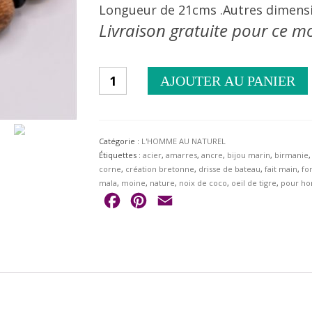
Longueur de 21cms .Autres dimensi
Livraison gratuite pour ce m
quantité
AJOUTER AU PANIER
de
Bracelet
Homme
force
de
Catégorie :
L'HOMME AU NATUREL
Jade
Étiquettes :
acier
,
amarres
,
ancre
,
bijou marin
,
birmanie
corne
,
création bretonne
,
drisse de bateau
,
fait main
,
fo
mala
,
moine
,
nature
,
noix de coco
,
oeil de tigre
,
pour h
Facebook
Pinterest
Email