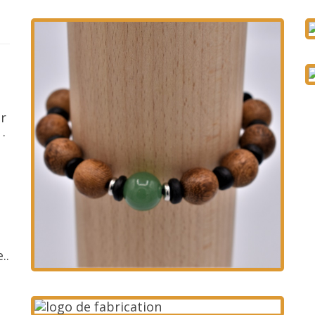
er
.
..