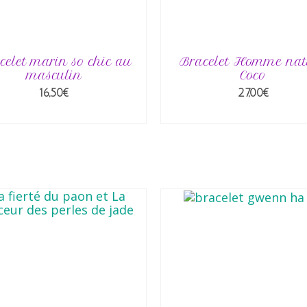
celet marin so chic au
Bracelet Homme nat
masculin
Coco
16,50
€
27,00
€
CHOIX DES OPTIONS
AJOUTER AU PANIE
Ce
produit
a
plusieurs
variations.
Les
options
peuvent
être
choisies
sur
la
page