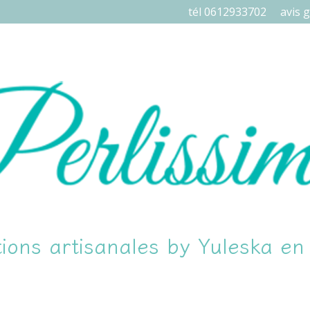
tél 0612933702
avis g
ions artisanales by Yuleska e