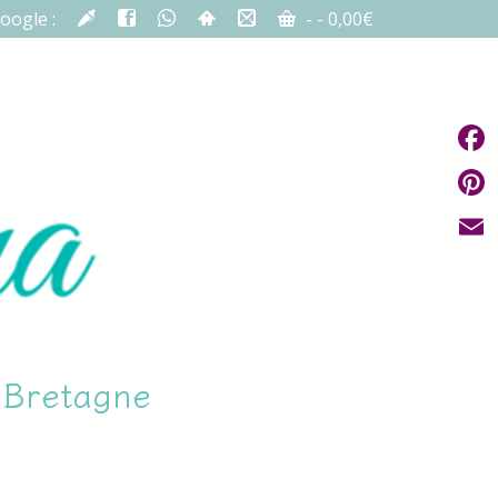
oogle :
-
-
0,00
€
Fac
Pint
Emai
n Bretagne