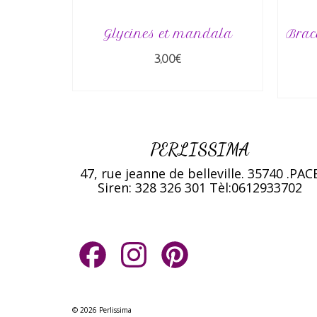
Glycines et mandala
Brace
3,00
€
AJOUTER AU PANIER
PERLISSIMA
47, rue jeanne de belleville. 35740 .PAC
Siren: 328 326 301
Tèl:0612933702
Facebook
Instagram
Pinterest
© 2026 Perlissima