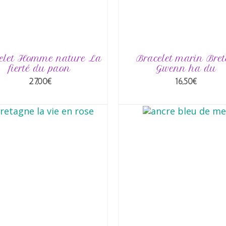
du
produit
elet Homme nature La
Bracelet marin Bre
fierté du paon
Gwenn ha du
27,00
€
16,50
€
AJOUTER AU PANIER
AJOUTER AU PANIE