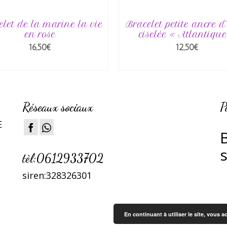
let de la marine la vie
Bracelet petite ancre d
en rose
ciselée « Atlantique
16,50
€
12,50
€
AJOUTER AU PANIER
AJOUTER AU PANIE
Réseaux sociaux
P
E
tèl:0612933702
siren:328326301
En continuant à utiliser le site, vous a