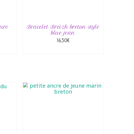
ure
Bracelet Breizh breton style
blue jean
16,50
€
R
AJOUTER AU PANIER