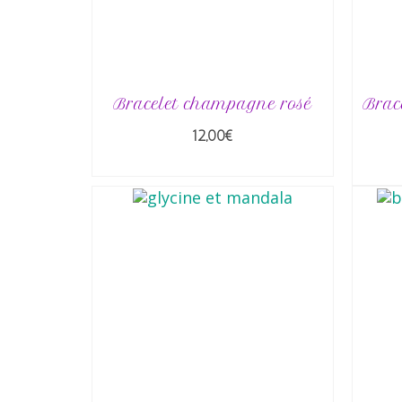
Bracelet champagne rosé
Brac
12,00
€
AJOUTER AU PANIER