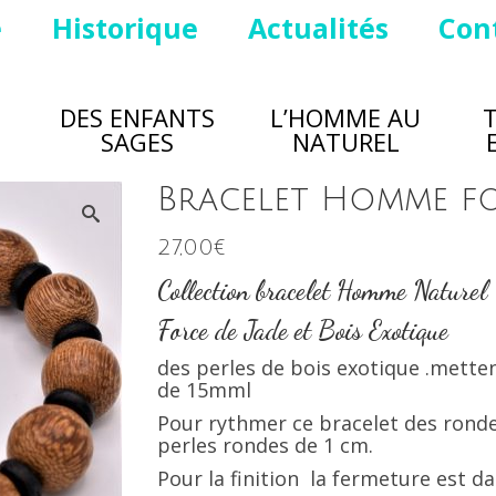
e
Historique
Actualités
Con
DES ENFANTS
L’HOMME AU
SAGES
NATUREL
Bracelet Homme fo
27,00
€
Collection bracelet Homme Naturel
Force de Jade et Bois Exotique
des perles de bois exotique .metten
de 15mml
Pour rythmer ce bracelet des rondel
perles rondes de 1 cm.
Pour la finition la fermeture est d