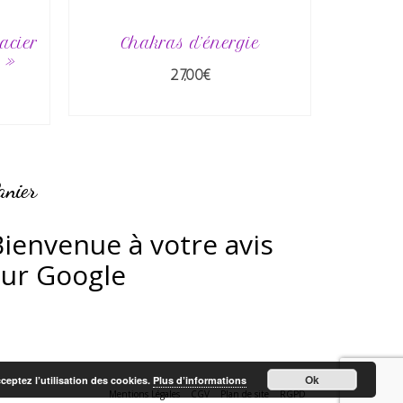
’acier
Chakras d’énergie
 »
27,00
€
AJOUTER AU PANIER
R
anier
B
ienvenue à votre avis
sur Google
Ok
cceptez l’utilisation des cookies.
Plus d’informations
Mentions Légales
CGV
Plan de site
RGPD