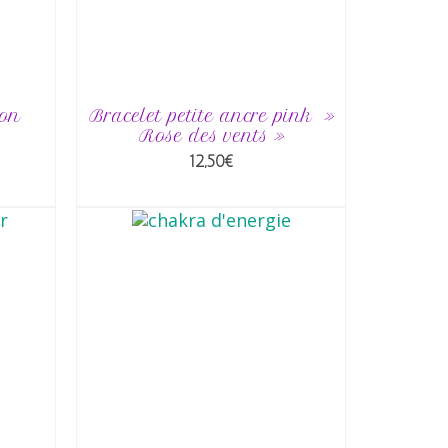
ton
Bracelet petite ancre pink »
Rose des vents »
12,50
€
R
AJOUTER AU PANIER